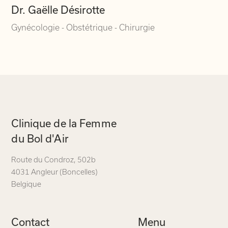
Dr. Gaëlle Désirotte
Gynécologie - Obstétrique - Chirurgie
Navigation
Clinique de la Femme
secondaire
du Bol d'Air
Route du Condroz
,
502b
4031 Angleur (Boncelles)
Belgique
Contact
Menu