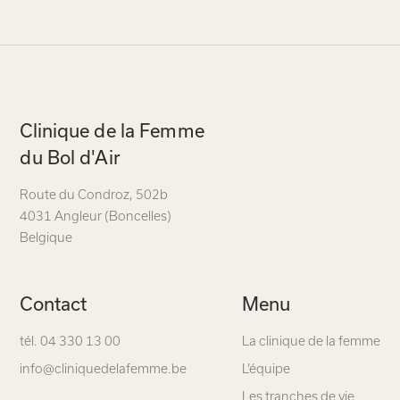
Navigation
Clinique de la Femme
secondaire
du Bol d'Air
Route du Condroz
,
502b
4031 Angleur (Boncelles)
Belgique
Contact
Menu
tél. 04 330 13 00
La clinique de la femme
info@cliniquedelafemme.be
L’équipe
Les tranches de vie