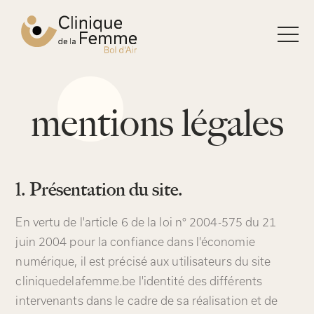
Navigation
Aller
principale
vers
la
page
d'accueil
La
mentions légales
clinique
de
mentions
1. Présentation du site.
légales
la
En vertu de l'article 6 de la loi n° 2004-575 du 21
juin 2004 pour la confiance dans l'économie
femme
numérique, il est précisé aux utilisateurs du site
cliniquedelafemme.be l'identité des différents
-
intervenants dans le cadre de sa réalisation et de